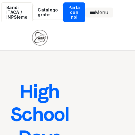
Bandi
Parla
Catalogo
Menu
ITACA /
con
gratis
INPSieme
noi
High
School