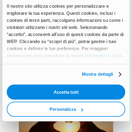
Il nostro sito utilizza cookies per personalizzare e
EXCHANGE KIT
migliorare la tua esperienza. Questi cookies, inclusi i
Culture shock? Come
cookies di terze parti, raccolgono informazioni su come i
superarlo e crescere
visitatori utilizzano i nostri siti web. Selezionando
davvero
“accetto”, acconsenti all’uso di questi cookies da parte di
WEP. Cliccando su “scopri di più”, potrai gestire i tuoi
L’anno scolastico all’estero
cookies e definire le tue preferenze. Per maggiori
mette davanti a tante sfide: il
informazioni puoi consultare la nostra
informativa sulla
culture shock è una di quelle.…
privacy
.
Mostra dettagli
Maria Saia
Accetta tutti
Personalizza