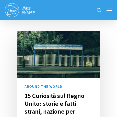
Skip
Men
to
search
main
content
AROUND THE WORLD
15 Curiosità sul Regno
Unito: storie e fatti
strani, nazione per