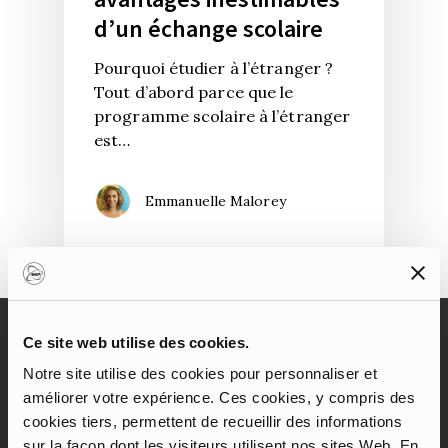
d’un échange scolaire
Pourquoi étudier à l’étranger ?
Tout d’abord parce que le
programme scolaire à l’étranger
est…
Emmanuelle Malorey
Ce site web utilise des cookies.
ABOUT US
Notre site utilise des cookies pour personnaliser et
améliorer votre expérience. Ces cookies, y compris des
Des récits et des conseils pour ceux qui
cookies tiers, permettent de recueillir des informations
ont envie de réaliser leur rêve en
sur la façon dont les visiteurs utilisent nos sites Web. En