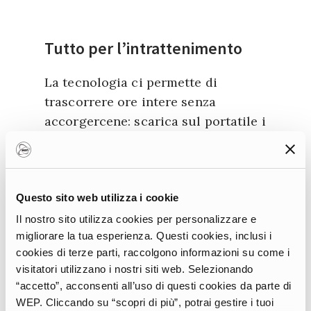
Tutto per l’intrattenimento
La tecnologia ci permette di
trascorrere ore intere senza
accorgercene: scarica sul portatile i
film che vuoi vedere da tempo e le
puntate delle tue serie preferite
rimaste in arretrato, porta con te
della buona musica e dei video
Questo sito web utilizza i cookie
giochi, approfitta per leggere un
Il nostro sito utilizza cookies per personalizzare e
migliorare la tua esperienza. Questi cookies, inclusi i
libro o delle riviste sul tuo e-reader.
cookies di terze parti, raccolgono informazioni su come i
Oppure preparati al viaggio
visitatori utilizzano i nostri siti web. Selezionando
cercando informazioni su una
“accetto”, acconsenti all’uso di questi cookies da parte di
buona guida turistica. Un consiglio
WEP. Cliccando su “scopri di più”, potrai gestire i tuoi