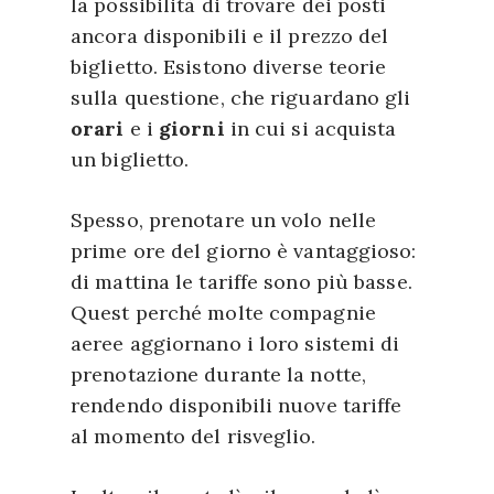
la possibilità di trovare dei posti
aggiornamenti rapidi ai familiari
partenza e una volta arrivati
ancora disponibili e il prezzo del
o colleghi una volta atterrati,
bisogna esporsi alla luce del
biglietto. Esistono diverse teorie
magari approfittando dei punti
mattino evitando invece la luce
sulla questione, che riguardano gli
wi-fi in aeroporto. In ogni caso,
intensa alla sera. Per contro, se
orari
e i
giorni
in cui si acquista
se si ha bisogno di una
ci si dirige verso ovest è bene
un biglietto.
connessione subito dopo
cercare di andare a letto un’ora
l’atterraggio si può considerare
dopo ogni notte per alcuni
Spesso, prenotare un volo nelle
l’acquisto di un piano dati
giorni prima di partire e quando
prime ore del giorno è vantaggioso:
internazionale o di una SIM
si è a destinazione esporsi alla
di mattina le tariffe sono più basse.
locale una volta arrivati a
luce del pomeriggio e della sera
Quest perché molte compagnie
destinazione.
evitando invece la luce intensa
aeree aggiornano i loro sistemi di
al mattino presto.
prenotazione durante la notte,
rendendo disponibili nuove tariffe
al momento del risveglio.