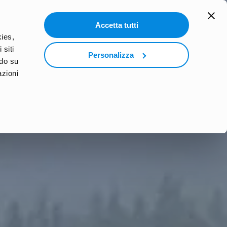
search
Accetta tutti
RLD
PODCAST
PARTI CON WEP
kies,
 siti
Personalizza
ndo su
azioni