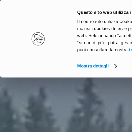
Skip
to
Questo sito web utilizza i
main
Il nostro sito utilizza coo
content
inclusi i cookies di terze p
web. Selezionando “accetto
“scopri di più”, potrai gest
puoi consultare la nostra
i
Mostra dettagli