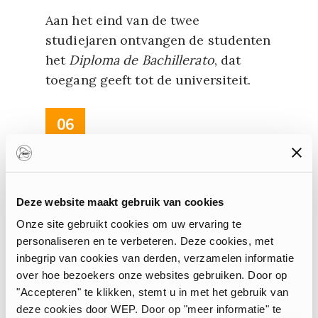
Aan het eind van de twee
studiejaren ontvangen de studenten
het
Diploma de Bachillerato
, dat
toegang geeft tot de universiteit.
06
Beroepsopleiding in Spanje
Deze website maakt gebruik van cookies
De
Spaanse beroepsopleiding
is
Onze site gebruikt cookies om uw ervaring te
personaliseren en te verbeteren. Deze cookies, met
verdeeld in twee cycli: de eerste op
inbegrip van cookies van derden, verzamelen informatie
middelbaar niveau en de tweede op
over hoe bezoekers onze websites gebruiken. Door op
hoger niveau.
"Accepteren" te klikken, stemt u in met het gebruik van
deze cookies door WEP. Door op "meer informatie" te