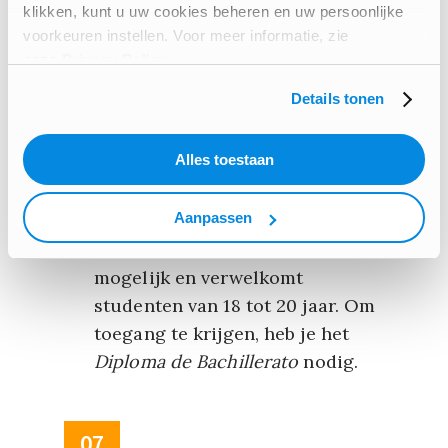
Middelbaar niveau: verwelkomt
klikken, kunt u uw cookies beheren en uw persoonlijke
studenten van 16 tot 18 jaar. Het
voorkeuren instellen. Voor meer informatie, zie
ESO-diploma van de middelbare
onze
Privacy Policy
.
school is vereist om toegelaten
Details tonen
te worden. Vijfentwintig procent
van de uren wordt besteed aan
Alles toestaan
bedrijfsinterne opleiding
.
Aanpassen
Hoger onderwijs niveau: maakt
de kwalificatie van
técnico
mogelijk en verwelkomt
studenten van 18 tot 20 jaar. Om
toegang te krijgen, heb je het
Diploma de Bachillerato
nodig.
07