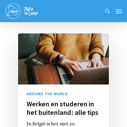
Skip
Men
to
search
main
content
AROUND THE WORLD
Werken en studeren in
het buitenland: alle tips
In België is het niet zo