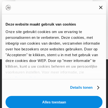
buitenlandse ervaring.
"Ik ben 30 jaar oud en ik weet
niet wat ik met mijn leven moet…
Deze website maakt gebruik van cookies
Onze site gebruikt cookies om uw ervaring te
Diana Frattini
personaliseren en te verbeteren. Deze cookies, met
inbegrip van cookies van derden, verzamelen informatie
over hoe bezoekers onze websites gebruiken. Door op
"Accepteren" te klikken, stemt u in met het gebruik van
deze cookies door WEP. Door op "meer informatie" te
klikken, kunt u uw cookies beheren en uw persoonlijke
voorkeuren instellen. Voor meer informatie, zie
ABOUT US
onze
Privacy Policy
.
Verhalen en adviezen voor degenen die
Details tonen
hun dromen waar willen maken door
over hun grenzen heen te gaan en te
Alles toestaan
ontdekken wat de wereld te bieden