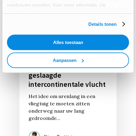
voorkeuren instellen. Voor meer informatie, zie
onze
Privacy Policy
.
Details tonen
Alles toestaan
AROUND THE WORLD
Aanpassen
10 tips voor een
geslaagde
intercontinentale vlucht
Het idee om urenlang in een
vliegtuig te moeten zitten
onderweg naar uw lang
gedroomde…