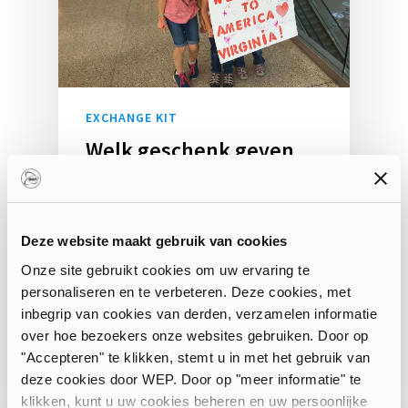
EXCHANGE KIT
Welk geschenk geven
aan je gastgezin: 7
ideeën voor je vertrekt
Wanneer je voor een jaar naar
Deze website maakt gebruik van cookies
het buitenland vertrekt of een
Onze site gebruikt cookies om uw ervaring te
taalcursus in het buitenland…
personaliseren en te verbeteren. Deze cookies, met
inbegrip van cookies van derden, verzamelen informatie
over hoe bezoekers onze websites gebruiken. Door op
Sara Nosenzo
"Accepteren" te klikken, stemt u in met het gebruik van
deze cookies door WEP. Door op "meer informatie" te
klikken, kunt u uw cookies beheren en uw persoonlijke