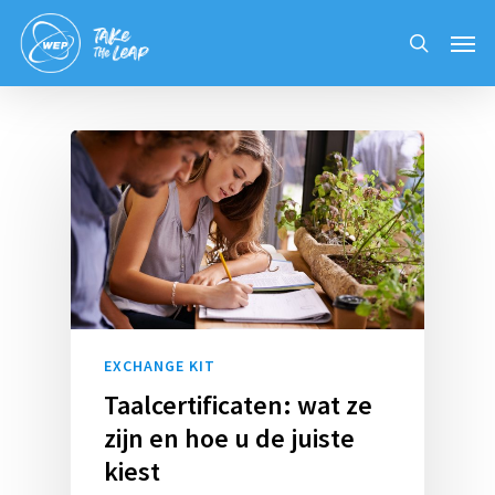
Skip
Men
to
search
main
content
EXCHANGE KIT
Taalcertificaten: wat ze
zijn en hoe u de juiste
kiest