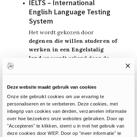
IELTS – International
English Language Testing
System
Het wordt gekozen door
degenen die willen studeren of
werken in een Engelstalig
land
en wordt erkend door de
overheid, onderwijsinstellingen,
werkgevers, beroepsregistratie-
instanties en immigratie-
Deze website maakt gebruik van cookies
instanties van de overheid in
Onze site gebruikt cookies om uw ervaring te
landen waar Engels als eerste
personaliseren en te verbeteren. Deze cookies, met
taal wordt gebruikt.
inbegrip van cookies van derden, verzamelen informatie
Examens:
listening, reading,
over hoe bezoekers onze websites gebruiken. Door op
writing en speaking
"Accepteren" te klikken, stemt u in met het gebruik van
deze cookies door WEP. Door op "meer informatie" te
Testduur:
ongeveer 3 uur