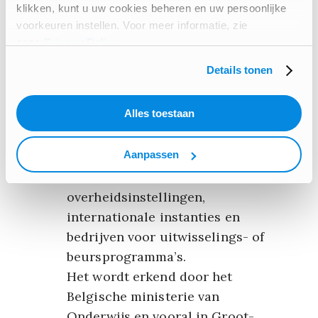
klikken, kunt u uw cookies beheren en uw persoonlijke
voorkeuren instellen. Voor meer informatie, zie
TOEFL – Test of English as a
onze
Privacy Policy
.
Foreign Language
Details tonen
De TOEFL is ideaal voor
diegenen die willen toetreden
Alles toestaan
tot
Amerikaanse
,
Britse
,
Canadese
en
Australische
Aanpassen
hogescholen en universiteiten,
alsook voor
overheidsinstellingen,
internationale instanties en
bedrijven voor uitwisselings- of
beursprogramma’s.
Het wordt erkend door het
Belgische ministerie van
Onderwijs en vooral in Groot-