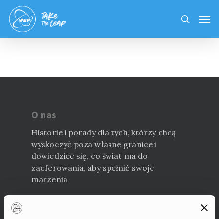
Skip
Men
to
search
main
content
O nas
Historie i porady dla tych, którzy chcą
wyskoczyć poza własne granice i
dowiedzieć się, co świat ma do
zaoferowania, aby spełnić swoje
marzenia