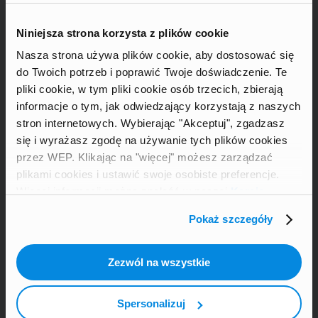
Najnowsze artykuły
Niniejsza strona korzysta z plików cookie
Szkoła w Holandii: jak wygląda holenderski
system edukacji
Nasza strona używa plików cookie, aby dostosować się
do Twoich potrzeb i poprawić Twoje doświadczenie. Te
7 pomysłów na prezenty dla rodzin
pliki cookie, w tym pliki cookie osób trzecich, zbierają
goszczących
informacje o tym, jak odwiedzający korzystają z naszych
Szkoła w Hiszpanii: jak wygląda hiszpański
stron internetowych. Wybierając "Akceptuj", zgadzasz
system edukacji
się i wyrażasz zgodę na używanie tych plików cookies
Szkoła we Francji: jak wygląda francuski
przez WEP. Klikając na "więcej" możesz zarządzać
system edukacji
plikami cookies i ustawić swoje osobiste preferencje.
Więcej informacji można znaleźć w naszej
Karcie
ochrony danych osobowych
.
Pokaż szczegóły
MENU
Zezwól na wszystkie
Around the World
Exchange Kit
Spersonalizuj