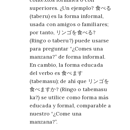
superiores. ¿Un ejemplo?
食べる
(taberu) es la forma informal,
usada con amigos o familiares;
por tanto,
リンゴを食べる
?
(Ringo o taberu?) puede usarse
para preguntar “¿Comes una
manzana?” de forma informal.
En cambio, la forma educada
del verbo es
食べます
(tabemasu); de ahí que
リンゴを
食べますか
? (Ringo o tabemasu
ka?) se utilice como forma más
educada y formal, comparable a
nuestro “¿Come una
manzana?”.