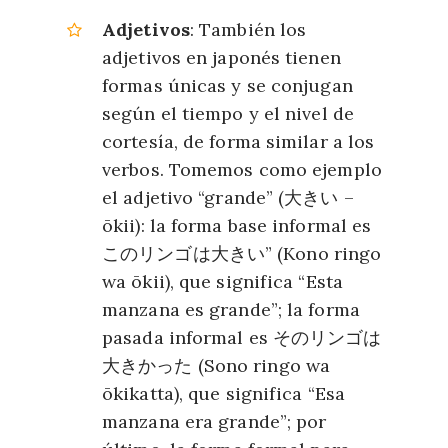
Adjetivos
: También los
adjetivos en japonés tienen
formas únicas y se conjugan
según el tiempo y el nivel de
cortesía, de forma similar a los
verbos. Tomemos como ejemplo
el adjetivo “grande” (
大きい
–
ōkii): la forma base informal es
このリンゴは大きい
” (Kono ringo
wa ōkii), que significa “Esta
manzana es grande”; la forma
pasada informal es
そのリンゴは
大きかった
(Sono ringo wa
ōkikatta), que significa “Esa
manzana era grande”; por