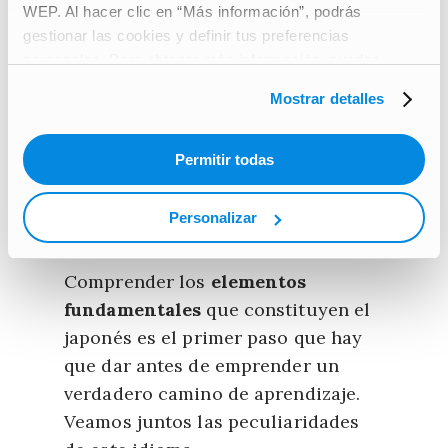
WEP. Al hacer clic en “Más información”, podrás
principales características.
gestionar las cookies y definir tus preferencias
personales. Para obtener más información, puedes
consultar nuestra
Carta de protección de datos de
Mostrar detalles
carácter personal
.
¿Los elementos
Permitir todas
principales del idioma
Personalizar
japonés?
Comprender los
elementos
fundamentales
que constituyen el
japonés es el primer paso que hay
que dar antes de emprender un
verdadero camino de aprendizaje.
Veamos juntos las peculiaridades