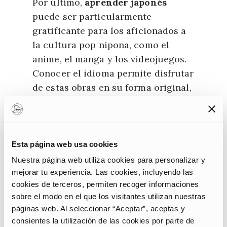
Por último,
aprender japonés
puede ser particularmente
gratificante para los aficionados a
la cultura pop nipona, como el
anime, el manga y los videojuegos.
Conocer el idioma permite disfrutar
de estas obras en su forma original,
apreciando matices y contextos
culturales que podrían perderse en
las traducciones.
Esta página web usa cookies
En resumen,
estudiar japonés
es
Nuestra página web utiliza cookies para personalizar y
una elección valiosa para muchas
mejorar tu experiencia. Las cookies, incluyendo las
personas en todo el mundo. Pero
cookies de terceros, permiten recoger informaciones
entremos en el corazón del
sobre el modo en el que los visitantes utilizan nuestras
páginas web. Al seleccionar “Aceptar”, aceptas y
aprendizaje del idioma y veamos
consientes la utilización de las cookies por parte de
brevemente cuáles son sus