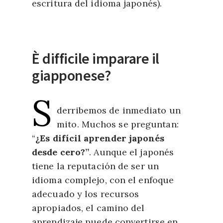
escritura del idioma japonés).
È difficile
imp
arar
e
il
g
i
a
p
p
o
n
e
s
e
?
S
derribemos de inmediato un
mito. Muchos se preguntan:
“
¿Es difícil aprender japonés
desde cero?”
. Aunque el japonés
tiene la reputación de ser un
idioma complejo, con el enfoque
adecuado y los recursos
apropiados, el camino del
aprendizaje puede convertirse en