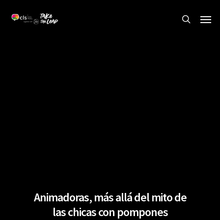
Skip
Men
to
search
main
content
Animadoras, más allá del mito de
las chicas con pompones