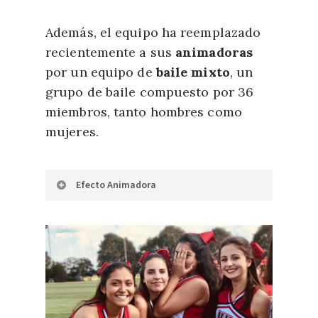
Además, el equipo ha reemplazado
recientemente a sus
animadoras
por un equipo de
baile mixto
, un
grupo de baile compuesto por 36
miembros, tanto hombres como
mujeres.
Efecto Animadora
El estudio realizado en la
Universidad de San Diego
en
California
por Drew Walker y
Edward Vul en 2013 dio lugar a
la definición de un sesgo
cognitivo conocido como