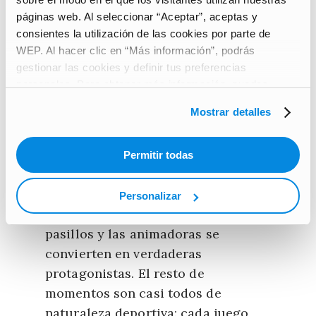
máxima expresión. Uno de estos es
páginas web. Al seleccionar “Aceptar”, aceptas y
consientes la utilización de las cookies por parte de
la
semana del espíritu
, una semana
WEP. Al hacer clic en “Más información”, podrás
temática en la que la ropa, el
gestionar las cookies y definir tus preferencias
maquillaje, los accesorios y las
personales. Para obtener más información, puedes
decoraciones deben reflejar los
consultar nuestra
Carta de protección de datos de
Mostrar detalles
colores de la escuela.
carácter personal
.
Permitir todas
Las
canciones
y los
himnos
Personalizar
resuenan en los gimnasios y los
pasillos y las animadoras se
convierten en verdaderas
protagonistas. El resto de
momentos son casi todos de
naturaleza deportiva: cada juego,