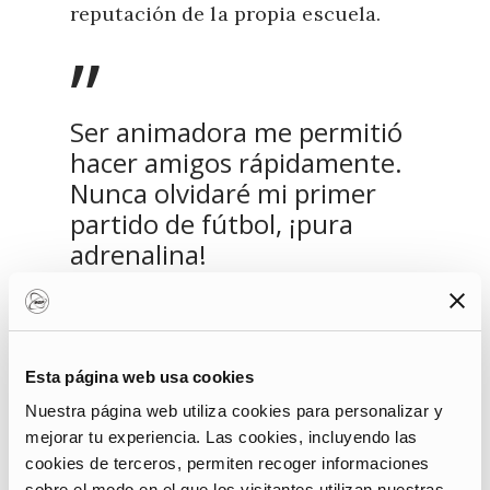
reputación de la propia escuela.
”
Ser animadora me permitió
hacer amigos rápidamente.
Nunca olvidaré mi primer
partido de fútbol, ¡pura
adrenalina!
Julia
Esta página web usa cookies
Nuestra página web utiliza cookies para personalizar y
Hay varios momentos recopilados
mejorar tu experiencia. Las cookies, incluyendo las
en los que el espíritu de
cookies de terceros, permiten recoger informaciones
pertenencia a la escuela alcanza su
sobre el modo en el que los visitantes utilizan nuestras