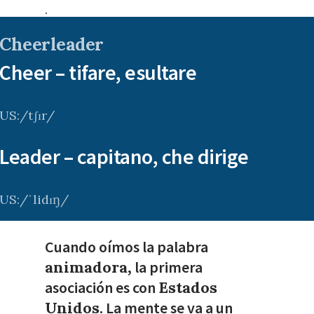
.
Cheerleader
Cheer – tifare, esultare
US:/tʃɪr/
Leader – capitano, che dirige
US:/ˈlidɪŋ/
Cuando oímos la palabra
animadora
, la primera
asociación es con
Estados
Unidos
. La mente se va a un