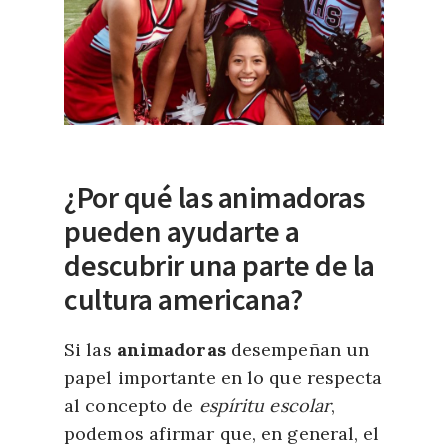
“
efecto animadora
“.
Básicamente, parece que las
personas resultan más atractivas
¿Por qué las animadoras
cuando están en grupo que
cuando están solas, ya que las
pueden ayudarte a
asimetrías o la falta de
descubrir una parte de la
proporciones en el rostro
cultura americana?
tienden a atenuarse cuando se
observan en un grupo.
Si las
animadoras
desempeñan un
papel importante en lo que respecta
al concepto de
espíritu escolar
,
podemos afirmar que, en general, el