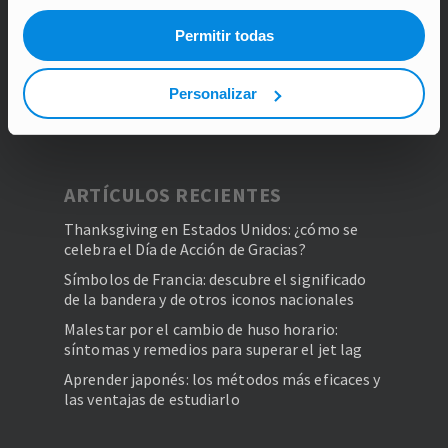
quienes quieran dar un salto más allá de
Permitir todas
sus fronteras y conocer todo lo que el
mundo puede ofrecerles para hacer
realidad sus sueños.
Personalizar
ARTÍCULOS RECIENTES
Thanksgiving en Estados Unidos: ¿cómo se
celebra el Día de Acción de Gracias?
Símbolos de Francia: descubre el significado
de la bandera y de otros iconos nacionales
Malestar por el cambio de huso horario:
síntomas y remedios para superar el jet lag
Aprender japonés: los métodos más eficaces y
las ventajas de estudiarlo