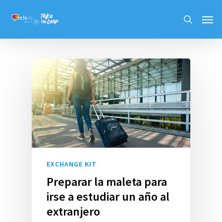
Skip
Men
to
search
main
content
EXCHANGE KIT
Preparar la maleta para
irse a estudiar un año al
extranjero