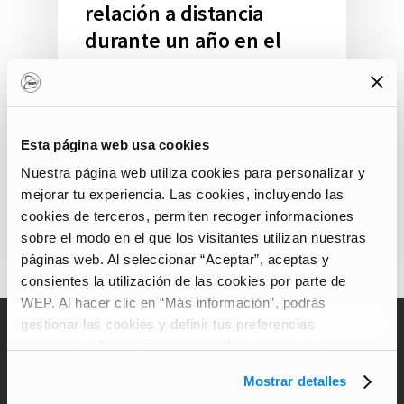
relación a distancia
durante un año en el
extranjero
Irse un año al extranjero y
conseguir que una relación a
Esta página web usa cookies
distancia funcione es posible…
Nuestra página web utiliza cookies para personalizar y
mejorar tu experiencia. Las cookies, incluyendo las
Priscilla Rubbo
cookies de terceros, permiten recoger informaciones
sobre el modo en el que los visitantes utilizan nuestras
páginas web. Al seleccionar “Aceptar”, aceptas y
consientes la utilización de las cookies por parte de
WEP. Al hacer clic en “Más información”, podrás
gestionar las cookies y definir tus preferencias
personales. Para obtener más información, puedes
ABOUT US
consultar nuestra
Carta de protección de datos de
Mostrar detalles
carácter personal
.
Historias y consejos para inspirar a