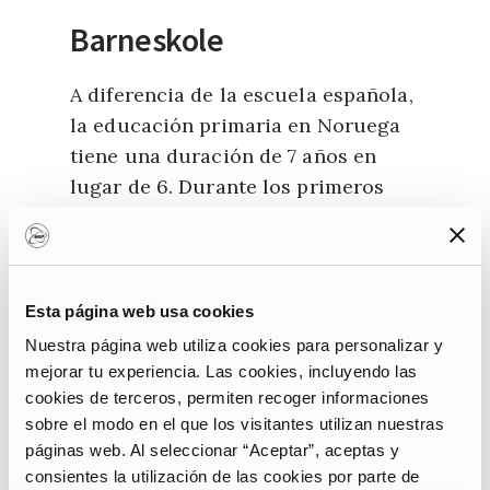
Barneskole
A diferencia de la escuela española,
la educación primaria en Noruega
tiene una duración de 7 años en
lugar de 6. Durante los primeros
años se fomenta la asimilación de
conocimientos básicos: el alfabeto,
cálculos simples, la ampliación del
conocimiento del idioma. Solo más
Esta página web usa cookies
adelante se abordan asignaturas
Nuestra página web utiliza cookies para personalizar y
más complejas como matemáticas,
mejorar tu experiencia. Las cookies, incluyendo las
noruego, geografía, historia, inglés,
cookies de terceros, permiten recoger informaciones
sobre el modo en el que los visitantes utilizan nuestras
arte y música.
páginas web. Al seleccionar “Aceptar”, aceptas y
consientes la utilización de las cookies por parte de