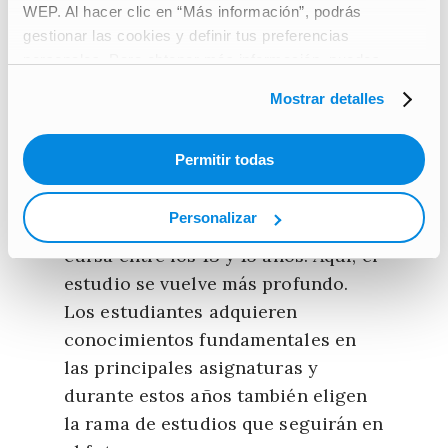
WEP. Al hacer clic en “Más información”, podrás
gestionar las cookies y definir tus preferencias
02
personales. Para obtener más información, puedes
consultar nuestra
Carta de protección de datos de
Mostrar detalles
carácter personal
.
Ungdomsskole
Permitir todas
Después de la escuela primaria, se
pasa a la educación secundaria
Personalizar
obligatoria (nuestra ESO), que se
cursa entre los 13 y 15 años. Aquí, el
estudio se vuelve más profundo.
Los estudiantes adquieren
conocimientos fundamentales en
las principales asignaturas y
durante estos años también eligen
la rama de estudios que seguirán en