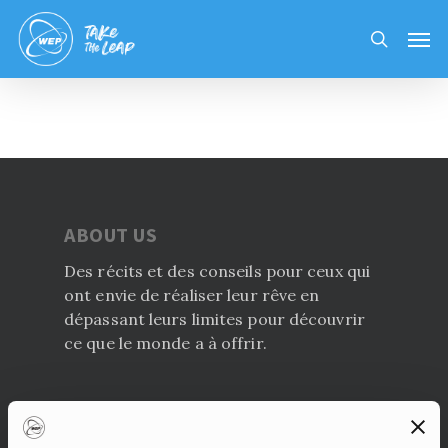
Skip
Men
to
search
main
content
ABOUT US
Des récits et des conseils pour ceux qui
ont envie de réaliser leur rêve en
dépassant leurs limites pour découvrir
ce que le monde a à offrir.
Articles récents