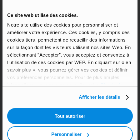
Pourquoi faire du bénévolat en Afrique peut
Ce site web utilise des cookies.
aussi t’aider toi-même
Notre site utilise des cookies pour personnaliser et
Pourquoi devenir famille d’accueil crée des
liens qui durent pour toujours
améliorer votre expérience. Ces cookies, y compris des
cookies tiers, permettent de recueillir des informations
Les 10 choses à retenir d’une expérience à
sur la façon dont les visiteurs utilisent nos sites Web. En
l’étranger
sélectionnant “Accepter”, vous acceptez et consentez à
Les 5 app gratuites à télécharger sur son
l’utilisation de ces cookies par WEP. En cliquant sur « en
téléphone avant une année à l’étranger
savoir plus », vous pourrez gérer vos cookies et définir
vos préférences personnelles. Pour de plus amples
informations, vous pouvez consulter notre
Charte de
protection de vos données à caractère personnel
.
MENU
Afficher les détails
Around the World
Tout autoriser
Exchange Kit
Uncategorized
Personnaliser