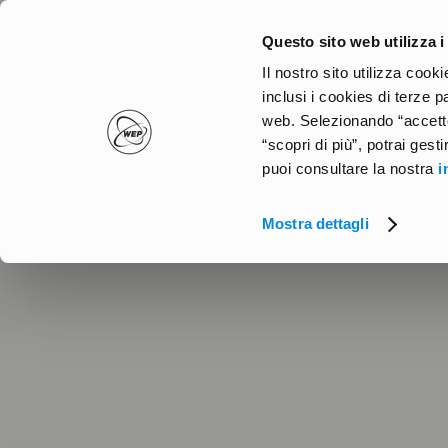
Skip
to
Questo sito web utilizza i
main
Il nostro sito utilizza coo
content
inclusi i cookies di terze p
web. Selezionando “accetto
“scopri di più”, potrai gest
puoi consultare la nostra
i
Mostra dettagli