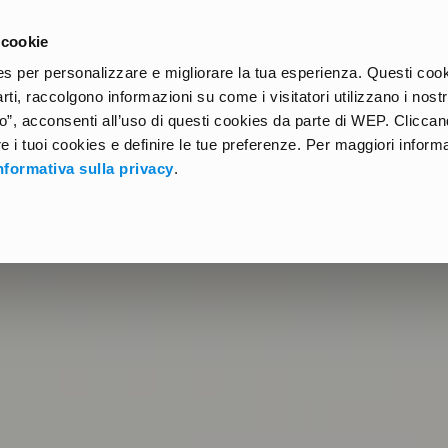
 cookie
HOME
GUIDES
EXCHANGE KIT
AROUND THE WO
kies per personalizzare e migliorare la tua esperienza. Questi coo
arti, raccolgono informazioni su come i visitatori utilizzano i nostri
”, acconsenti all’uso di questi cookies da parte di WEP. Clicca
ire i tuoi cookies e definire le tue preferenze. Per maggiori inform
nformativa sulla privacy
.