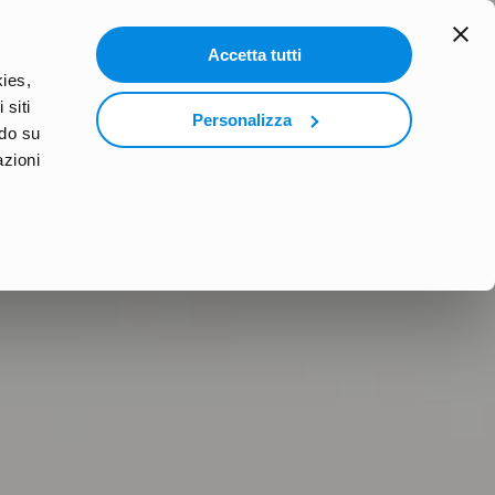
search
Accetta tutti
RLD
PODCAST
PARTI CON WEP
kies,
 siti
Personalizza
ndo su
azioni