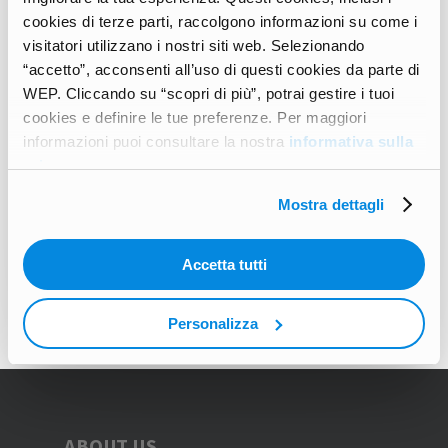
AROUND THE WORLD
cookies di terze parti, raccolgono informazioni su come i
Clima, Finlandia e come
visitatori utilizzano i nostri siti web. Selezionando
affrontarli: la storia di
“accetto”, acconsenti all’uso di questi cookies da parte di
WEP. Cliccando su “scopri di più”, potrai gestire i tuoi
Elena
cookies e definire le tue preferenze. Per maggiori
informazioni puoi consultare la nostra
informativa sulla
“Sopporterai le temperature in
privacy
.
Finlandia? Ti abituerai alle poche
ore di luce in Finlandia?”: ecco…
Mostra dettagli
Elena Arneodo
Accetta tutti
Personalizza
ABOUT US