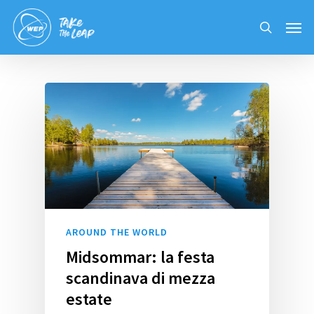
Skip
Men
to
search
main
content
AROUND THE WORLD
Midsommar: la festa
scandinava di mezza
estate