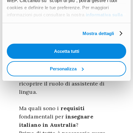
WEP. Cliccando su “scopri di più”, potrai gestire i tuoi
cookies e definire le tue preferenze. Per maggiori
Insegnare italiano in
informazioni puoi consultare la nostra
informativa sulla
privacy
.
Australia: ecco i requisiti
Mostra dettagli
La motivazione che spinge un
ragazzo a provare una simile
Accetta tutti
esperienza è sicuramente una
prerogativa importante per chi deve
Personalizza
selezionare i candidati più idonei a
ricoprire il ruolo di assistente di
lingua.
Ma quali sono i
requisiti
fondamentali per
insegnare
italiano in Australia
?