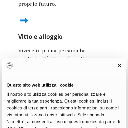
proprio futuro.
Vitto e alloggio
Vivere in prima persona la
quotidianità di una famiglia
ospitante, provare i piatti tipici,
risiedere in una casa del posto
rappresenta un vantaggio non solo
Questo sito web utilizza i cookie
economico ma anche culturale. A
Il nostro sito utilizza cookies per personalizzare e
differenza di un semplice turista,
migliorare la tua esperienza. Questi cookies, inclusi i
chi sceglie una soluzione più
cookies di terze parti, raccolgono informazioni su come i
stabile e duratura conosce più a
visitatori utilizzano i nostri siti web. Selezionando
“accetto”, acconsenti all’uso di questi cookies da parte di
fondo il Paese che lo ospita.