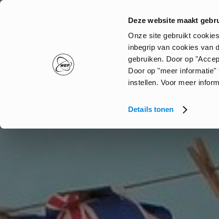
Skip
to
Deze website maakt gebru
main
Onze site gebruikt cookie
content
inbegrip van cookies van 
gebruiken. Door op "Accep
Door op "meer informatie"
instellen. Voor meer infor
Details tonen