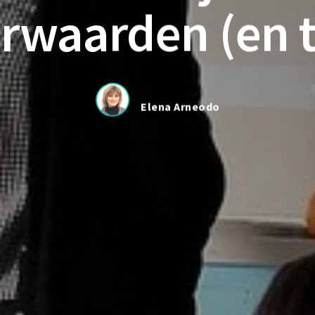
rwaarden (en t
Elena Arneodo