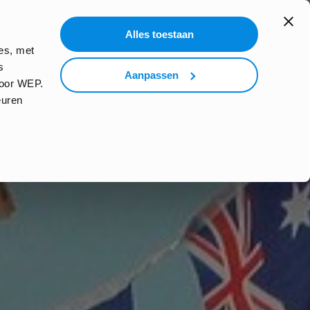
search
Alles toestaan
 THE WORLD
VERTREK MET WEP
es, met
s
Aanpassen
door WEP.
euren