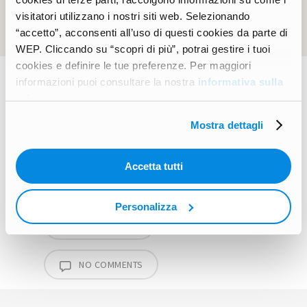
visitatori utilizzano i nostri siti web. Selezionando
“accetto”, acconsenti all’uso di questi cookies da parte di
WEP. Cliccando su “scopri di più”, potrai gestire i tuoi
cookies e definire le tue preferenze. Per maggiori
informazioni puoi consultare la nostra
informativa sulla
privacy
.
TAGS:
High School
UK
Video
Mostra dettagli
WEP Buddy
Accetta tutti
Personalizza
EXCHANGE KIT
NO COMMENTS