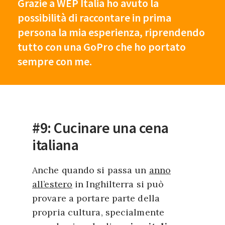
Grazie a WEP Italia ho avuto la
possibilità di raccontare in prima
persona la mia esperienza, riprendendo
tutto con una GoPro che ho portato
sempre con me.
#9: Cucinare una cena
italiana
Anche quando si passa un
anno
all’estero
in Inghilterra si può
provare a portare parte della
propria cultura, specialmente