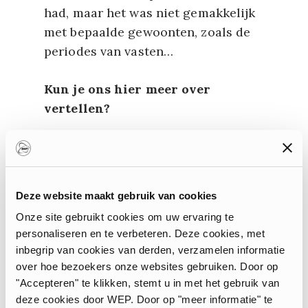
had, maar het was niet gemakkelijk
met bepaalde gewoonten, zoals de
periodes van vasten…
Kun je ons hier meer over
vertellen?
Eens per maand houdt het
mormoonse geloof een zondag van
vasten: je eet dan in het weekend op
Deze website maakt gebruik van cookies
zaterdag en niet op zondag. De
Onze site gebruikt cookies om uw ervaring te
eerste zondag probeerde ik het ook,
personaliseren en te verbeteren. Deze cookies, met
maar de volgende dag was ik ziek,
inbegrip van cookies van derden, verzamelen informatie
dus zei ik tegen mijn familie dat het
over hoe bezoekers onze websites gebruiken. Door op
me niet zo lag en dat ik de ervaring
"Accepteren" te klikken, stemt u in met het gebruik van
liever niet herhaalde. Ik kwam naar
deze cookies door WEP. Door op "meer informatie" te