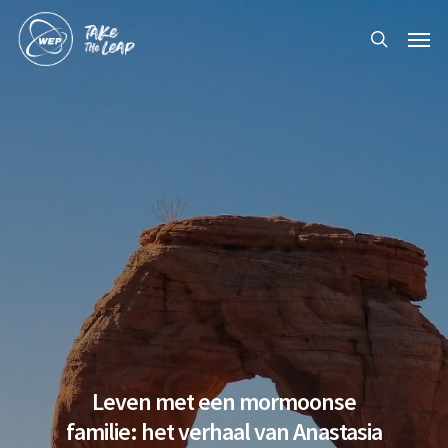
Skip
Men
to
search
main
content
Leven met een mormoonse
familie: het verhaal van Anastasia