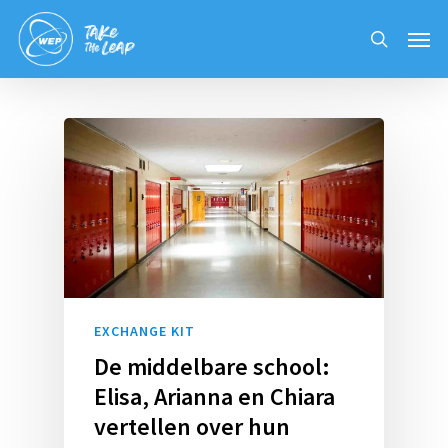
Skip
Men
to
search
main
content
EXCHANGE KIT
De middelbare school:
Elisa, Arianna en Chiara
vertellen over hun