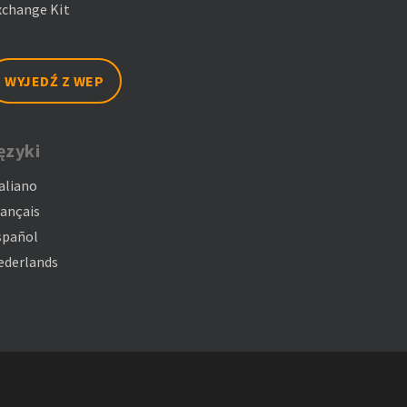
xchange Kit
WYJEDŹ Z WEP
ęzyki
aliano
rançais
spañol
ederlands