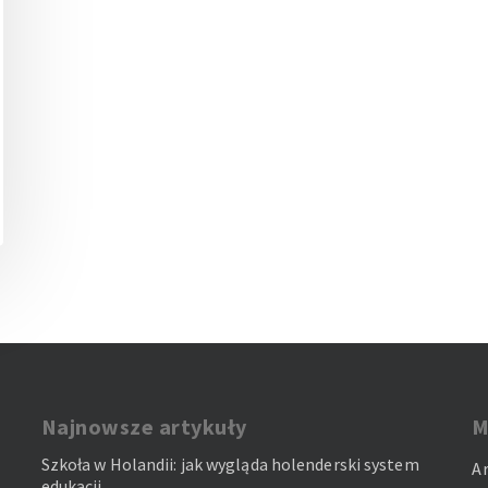
Najnowsze artykuły
M
Szkoła w Holandii: jak wygląda holenderski system
A
edukacji