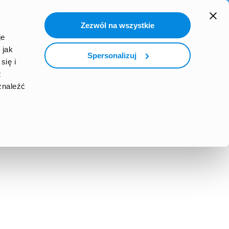
search
Zezwól na wszystkie
RLD
UCZ SIĘ ZA GRANICĄ Z WEP
je
 jak
Spersonalizuj
się i
z
znaleźć