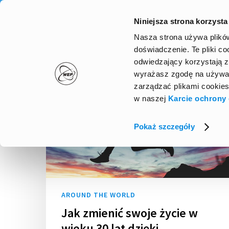
Skip
to
Niniejsza strona korzysta
main
Nasza strona używa plików
content
doświadczenie. Te pliki coo
odwiedzający korzystają z
wyrażasz zgodę na używan
zarządzać plikami cookies
w naszej
Karcie ochrony
Pokaż szczegóły
AROUND THE WORLD
Jak zmienić swoje życie w
wieku 30 lat dzięki