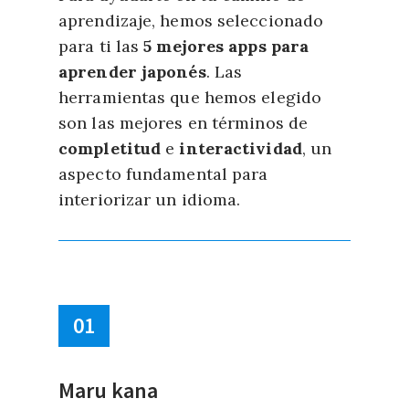
aprendizaje, hemos seleccionado
lugar de usar simplemente los
para ti las
números, en japonés se deben
5 mejores apps para
aprender japonés
añadir palabras concretas que
. Las
herramientas que hemos elegido
indican el “tipo” de objeto que se
son las mejores en términos de
está contando.
completitud
e
interactividad
, un
Por darte una idea, el contador
aspecto fundamental para
hon
se utiliza para contar cosas
interiorizar un idioma.
largas y cilíndricas, como
bolígrafos o botellas, pero
también libros, películas y series
de televisión… no precisamente
01
lo primero que uno imaginaría
con esa descripción.
Maru kana