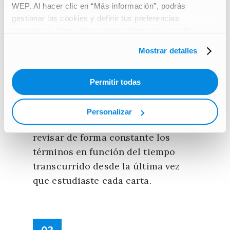
WEP. Al hacer clic en “Más información”, podrás
función de lo que necesitas
gestionar las cookies y definir tus preferencias
aprender en ese momento. Es una
personales. Para obtener más información, puedes
herramienta útil que puede
consultar nuestra
Carta de protección de datos de
acompañarte en las distintas fases
Mostrar detalles
carácter personal
.
de tu aprendizaje y que resulta
fundamental para repasar.
Permitir todas
De hecho, cuenta con la función de
Personalizar
“tarjetas por repasar” que permite
revisar de forma constante los
términos en función del tiempo
transcurrido desde la última vez
que estudiaste cada carta.