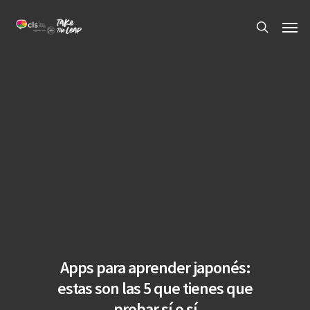
Skip
Men
to
search
main
content
Apps para aprender japonés:
estas son las 5 que tienes que
probar sí o sí