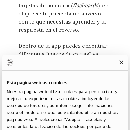
tarjetas de memoria (
flashcards
), en
el que se te presenta un anverso
con lo que necesitas aprender y la
respuesta en el reverso.
Dentro de la app puedes encontrar
diferentes “mazos de cartas” ya
creados para aprender verbos,
gramática,
kanji
y mucho más, como
nombres de ciudades o prefecturas
Esta página web usa cookies
japonesas.
Nuestra página web utiliza cookies para personalizar y
mejorar tu experiencia. Las cookies, incluyendo las
La característica más valorada de
cookies de terceros, permiten recoger informaciones
Anki es que te permite crear mazos
sobre el modo en el que los visitantes utilizan nuestras
personalizados, con preguntas y
páginas web. Al seleccionar “Aceptar”, aceptas y
respuestas creadas por ti mismo en
consientes la utilización de las cookies por parte de