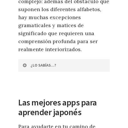
complejo: además del obstáculo que
suponen los diferentes alfabetos,
hay muchas excepciones
gramaticales y matices de
significado que requieren una
comprensión profunda para ser
realmente interiorizados.
¿LO SABÍAS...?
Hablando de “curiosidades”
lingüísticas, en japonés existe
un sistema de contadores: un
Las mejores apps para
elemento particular del idioma
aprender japonés
que se usa para contar objetos,
personas, animales y muchas
Para ayudarte en tu camino de
otras categorías específicas. En