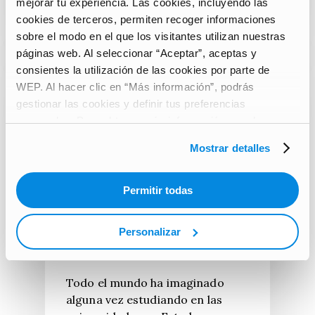
mejorar tu experiencia. Las cookies, incluyendo las
cookies de terceros, permiten recoger informaciones
sobre el modo en el que los visitantes utilizan nuestras
páginas web. Al seleccionar “Aceptar”, aceptas y
consientes la utilización de las cookies por parte de
WEP. Al hacer clic en “Más información”, podrás
gestionar las cookies y definir tus preferencias
personales. Para obtener más información, puedes
consultar nuestra
Carta de protección de datos de
Mostrar detalles
carácter personal
.
AROUND THE WORLD
Permitir todas
Cómo funcionan las
universidades en
Personalizar
Estados Unidos
Todo el mundo ha imaginado
alguna vez estudiando en las