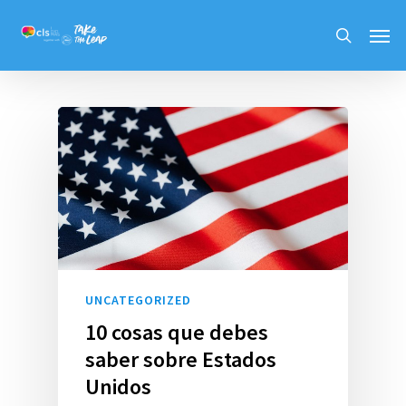
Skip
Men
to
search
main
content
UNCATEGORIZED
10 cosas que debes
saber sobre Estados
Unidos