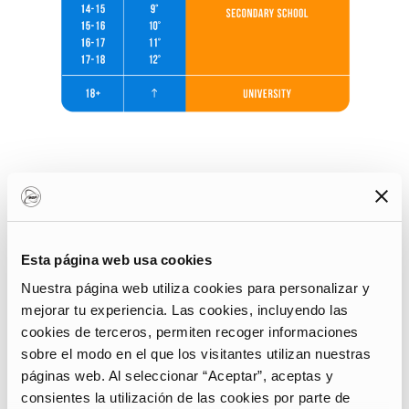
01
Esta página web usa cookies
Preparatorio
Nuestra página web utiliza cookies para personalizar y
mejorar tu experiencia. Las cookies, incluyendo las
La
Preparatory School
es similar a
cookies de terceros, permiten recoger informaciones
nuestra guardería, pero dura dos
sobre el modo en el que los visitantes utilizan nuestras
años. El primer año, conocido como
páginas web. Al seleccionar “Aceptar”, aceptas y
kindy
, acoge a niños a partir de tres
consientes la utilización de las cookies por parte de