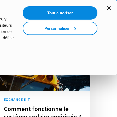
search
Tout autoriser
ND THE WORLD
PARS AVEC WEP
s, y
siteurs
Personnaliser
tion de
 définir
EXCHANGE KIT
Comment fonctionne le
système scolaire américain ?