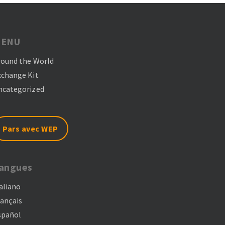
ENU
round the World
xchange Kit
ncategorized
Pars avec WEP
angues
aliano
rançais
spañol