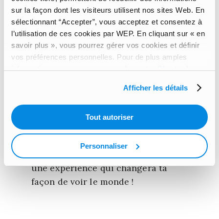
et d’innovation constante. Le
sur la façon dont les visiteurs utilisent nos sites Web. En
système scolaire espagnol
permet
sélectionnant “Accepter”, vous acceptez et consentez à
aux étudiants internationaux
l’utilisation de ces cookies par WEP. En cliquant sur « en
d’approfondir la langue et de
savoir plus », vous pourrez gérer vos cookies et définir
vos préférences personnelles. Pour de plus amples
découvrir le pays, entre
informations, vous pouvez consulter notre
Charte de
apprentissage en classe et
protection de vos données à caractère personnel
.
développement personnel.
Afficher les détails
La prochaine étape pourrait bien
Tout autoriser
être celle-ci : partir et se laisser
inspirer par un pays
Personnaliser
extraordinaire… Prépare-toi à vivre
une expérience qui changera ta
façon de voir le monde !