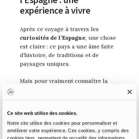
expérience à vivre
Après ce voyage à travers les
curiosités de l’Espagne
, une chose
est claire : ce pays a une âme faite
d’histoire, de traditions et de
paysages uniques.
Mais pour vraiment connaître la
culture de l’Espagne
, le meilleur
moyen est de la vivre en personne.
Étudier en Espagne
, c’est
Ce site web utilise des cookies.
s’immerger dans une réalité
Notre site utilise des cookies pour personnaliser et
multiculturelle, faite de langues
améliorer votre expérience. Ces cookies, y compris des
diverses, de traditions millénaires
cookies tiers, permettent de recueillir des informations