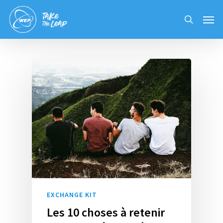
Skip
Men
to
search
main
content
EXCHANGE KIT
Les 10 choses à retenir