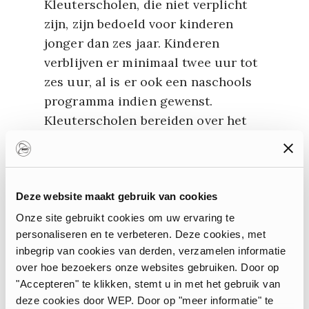
Kleuterscholen, die niet verplicht
zijn, zijn bedoeld voor kinderen
jonger dan zes jaar. Kinderen
verblijven er minimaal twee uur tot
zes uur, al is er ook een naschools
programma indien gewenst.
Kleuterscholen bereiden over het
algemeen het leren lezen en
schrijven voor, maar geven er nog
geen les in.
Deze website maakt gebruik van cookies
02
Onze site gebruikt cookies om uw ervaring te
personaliseren en te verbeteren. Deze cookies, met
inbegrip van cookies van derden, verzamelen informatie
Elementary School (lagere
over hoe bezoekers onze websites gebruiken. Door op
"Accepteren" te klikken, stemt u in met het gebruik van
school)
deze cookies door WEP. Door op "meer informatie" te