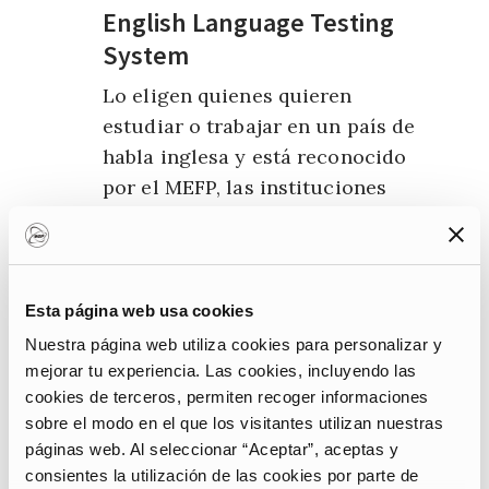
English Language Testing
System
Lo eligen quienes quieren
estudiar o trabajar en un país de
habla inglesa y está reconocido
por el MEFP, las instituciones
educativas, los empleadores, los
organismos de registro
profesional y las agencias
gubernamentales de
Esta página web usa cookies
inmigración en los países donde
Nuestra página web utiliza cookies para personalizar y
el inglés se utiliza como primera
mejorar tu experiencia. Las cookies, incluyendo las
cookies de terceros, permiten recoger informaciones
lengua.
sobre el modo en el que los visitantes utilizan nuestras
Pruebas de examen:
listening,
páginas web. Al seleccionar “Aceptar”, aceptas y
reading, writing e speaking
consientes la utilización de las cookies por parte de