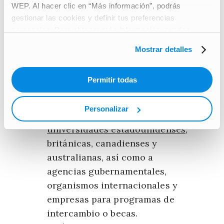
Duración de la prueba:
WEP. Al hacer clic en “Más información”, podrás
aproximadamente 3 horas
gestionar las cookies y definir tus preferencias
personales. Para obtener más información, puedes
TOEFL – Test of English as a
consultar nuestra
Carta de protección de datos de
Mostrar detalles
Foreign Language
carácter personal
.
Permitir todas
El TOEFL es ideal para quienes
Personalizar
deseen acceder a facultades y
universidades estadounidenses
,
británicas, canadienses y
australianas, así como a
agencias gubernamentales,
organismos internacionales y
empresas para programas de
intercambio o becas.