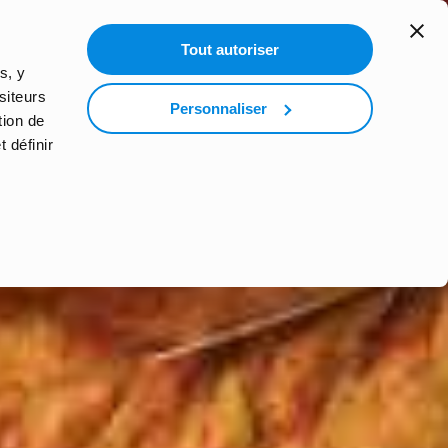
search
Tout autoriser
ND THE WORLD
PARS AVEC WEP
s, y
siteurs
Personnaliser
tion de
 définir