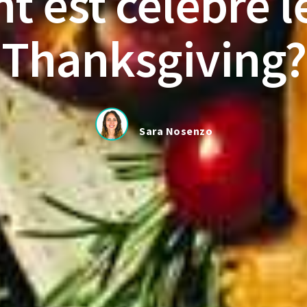
 est célébré le
Thanksgiving?
Sara Nosenzo