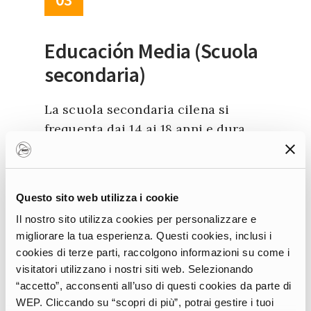
Educación Media (Scuola
secondaria)
La scuola secondaria cilena si
frequenta dai 14 ai 18 anni e dura
quattro anni, suddivisi in due cicli
biennali. Gli studenti possono
scegliere tra due indirizzi
Questo sito web utilizza i cookie
principali: Educación Media
Il nostro sito utilizza cookies per personalizzare e
Humanístico-Científica (di tipo
migliorare la tua esperienza. Questi cookies, inclusi i
accademico) e Educación Media
cookies di terze parti, raccolgono informazioni su come i
Técnico-Profesional (di tipo
visitatori utilizzano i nostri siti web. Selezionando
tecnico-professionale). Il primo
“accetto”, acconsenti all’uso di questi cookies da parte di
prepara gli alunni per l’accesso
WEP. Cliccando su “scopri di più”, potrai gestire i tuoi