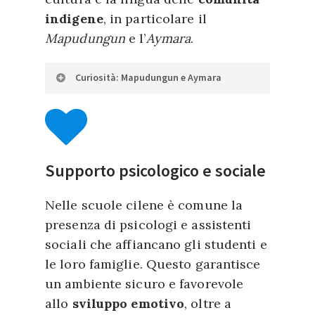
indigene
, in particolare il
Mapudungun
e l’
Aymara
.
Curiosità: Mapudungun e Aymara
Le lingue delle comunità
indigene
Mapuche
e
Aymara
sono minacciate dall’egemonia
Supporto psicologico e sociale
della cultura spagnola, che
rimane dominante
Nelle scuole cilene è comune la
nell’istruzione e nella vita
presenza di psicologi e assistenti
quotidiana. Nonostante ciò, i
sociali che affiancano gli studenti e
programmi educativi, diffusi
le loro famiglie. Questo garantisce
soprattutto nelle regioni
un ambiente sicuro e favorevole
meridionali e settentrionali del
allo
sviluppo emotivo
, oltre a
Cile, promuovono il
bilinguismo