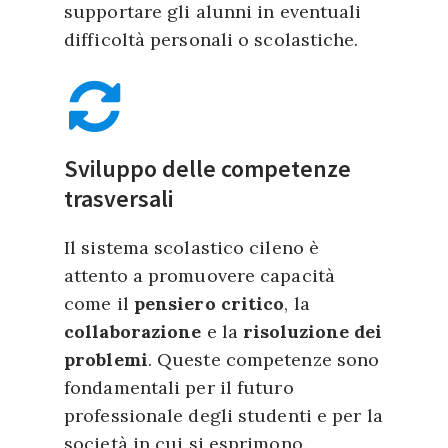
supportare gli alunni in eventuali
e l’integrazione culturale,
difficoltà personali o scolastiche.
cercando di preservare queste
lingue e rafforzare l’
identità
culturale
degli studenti. Le
scuole adottano metodi come
collaborazioni con anziani e
Sviluppo delle competenze
custodi della cultura, che
trasversali
trasmettono oralmente storie e
tradizioni alle nuove
I
l sistema scolastico cileno è
generazioni.
attento a promuovere capacità
come il
pensiero critico
, la
collaborazione
e la
risoluzione dei
problemi
. Queste competenze sono
fondamentali per il futuro
professionale
degli studenti e per la
società in cui si esprimono.