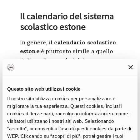
Il calendario del sistema
scolastico estone
In genere, il
calendario scolastico
estone
è piuttosto simile a quello
italiano. La scuola inizia a
settembre e prosegue fino alle
vacanze di Natale, per poi
riprendere nel nuovo anno e
Questo sito web utilizza i cookie
continuare le lezioni fino a Pasqua.
Il nostro sito utilizza cookies per personalizzare e
Gli studenti sono tenuti a
migliorare la tua esperienza. Questi cookies, inclusi i
frequentare le lezioni fino alle
cookies di terze parti, raccolgono informazioni su come i
vacanze estive, che di solito
visitatori utilizzano i nostri siti web. Selezionando
“accetto”, acconsenti all’uso di questi cookies da parte di
iniziano alla fine di giugno.
WEP. Cliccando su “scopri di più”, potrai gestire i tuoi