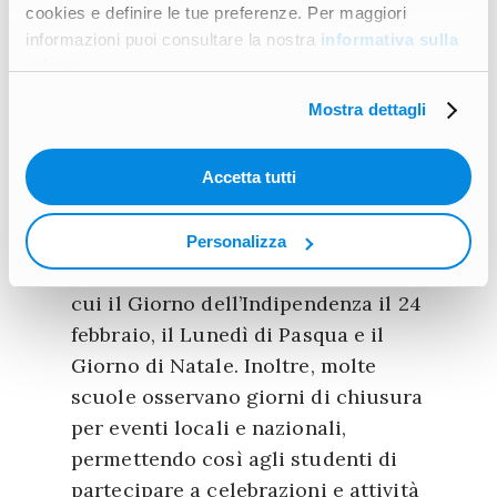
cookies e definire le tue preferenze. Per maggiori
È importante notare che, a seconda
informazioni puoi consultare la nostra
informativa sulla
della scuola e della regione, l’anno
privacy
.
scolastico può essere organizzato
Mostra dettagli
in modi diversi. Oltre ai periodi di
vacanza, ci sono giorni in cui non si
Accetta tutti
svolgono le lezioni.
In Estonia, gli studenti non vanno a
Personalizza
scuola durante diverse festività, tra
cui il Giorno dell’Indipendenza il 24
febbraio, il Lunedì di Pasqua e il
Giorno di Natale. Inoltre, molte
scuole osservano giorni di chiusura
per eventi locali e nazionali,
permettendo così agli studenti di
partecipare a celebrazioni e attività