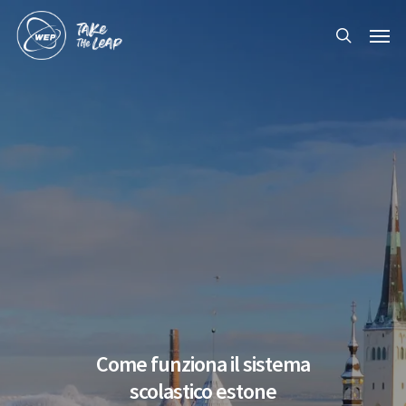
Skip
Men
to
search
main
content
Come funziona il sistema
scolastico estone